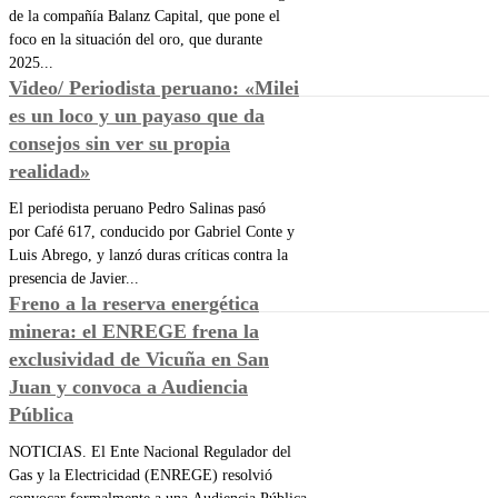
de la compañía Balanz Capital, que pone el
foco en la situación del oro, que durante
2025...
Video/ Periodista peruano: «Milei
es un loco y un payaso que da
consejos sin ver su propia
realidad»
El periodista peruano Pedro Salinas pasó
por Café 617, conducido por Gabriel Conte y
Luis Abrego, y lanzó duras críticas contra la
presencia de Javier...
Freno a la reserva energética
minera: el ENREGE frena la
exclusividad de Vicuña en San
Juan y convoca a Audiencia
Pública
NOTICIAS. El Ente Nacional Regulador del
Gas y la Electricidad (ENREGE) resolvió