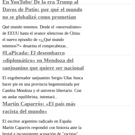
En YouTube/ De la era Trump al
Davos de Putin: por qué el mundo
no se globalizó como prometían
Qué mundo tenemos. Desde el «neorrealismo»
de EEUU hasta el avance silencioso de China:
el nuevo episodio de «¡¿Qué mundo
tenemos?!» desarma el rompecabezas...
#LaPicada: El desembarco
«diplomático» en Mendoza del
sanjuanino que quiere ser nacional
El exgobernador sanjuanino Sergio Uñac busca
hacer pie en una provincia hegemonizada por
Cambia Mendoza y el universo libertario. Con
un andar equilibrista, intentará...
Martín Caparrós: «El país más
racista del mundo»
El escritor argentino radicado en España
Martín Caparrós respondió con historia ante la
brutal e inconsistente acusación de "racistas"