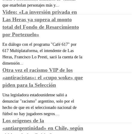
que enarbolan personajes más y...
Video: «La inversión privada en
Las Heras ya supera al monto
total del Fondo de Resarcimiento
por Portezuelo»
En diálogo con el programa "Café 617" por
617 Multiplataforma, el intendente de Las
Heras, Francisco Lo Presti, sacó la cuenta de la
dimensión...
Otra vez el racismo VIP de los
«antiracistas»: el «cupo woke» que
piden para la Selección
Una legisladora estadounidense salió a
denunciar "racismo" argentino, solo por el
hecho de que en el seleccionado nacional de
fútbol no hay jugadores negros....
Los orígenes de la
«antiargentinidad» en Chile, según