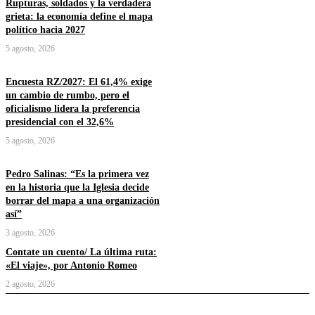
Rupturas, soldados y la verdadera
grieta: la economía define el mapa
político hacia 2027
5 agosto, 2026
Encuesta RZ/2027: El 61,4% exige
un cambio de rumbo, pero el
oficialismo lidera la preferencia
presidencial con el 32,6%
5 agosto, 2026
Pedro Salinas: “Es la primera vez
en la historia que la Iglesia decide
borrar del mapa a una organización
así”
3 agosto, 2026
Contate un cuento/ La última ruta:
«El viaje», por Antonio Romeo
2 agosto, 2026