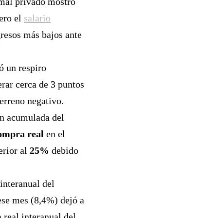
rmal privado mostró
pero el
salario
gresos más bajos ante
ó un respiro
erar cerca de 3 puntos
terreno negativo.
ón acumulada del
ompra real
en el
erior al
25%
debido
interanual del
 ese mes (8,4%) dejó a
 real interanual del