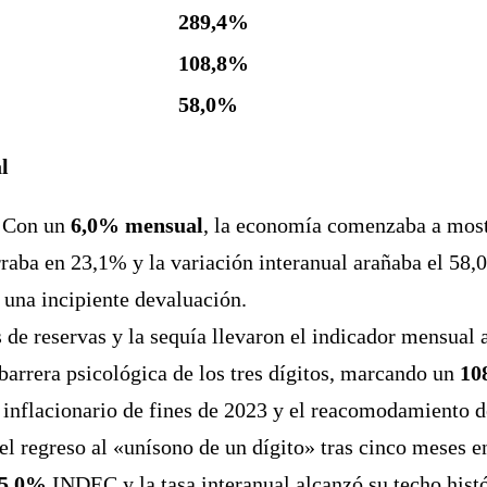
289,4%
108,8%
58,0%
l
Con un
6,0% mensual
, la economía comenzaba a most
raba en 23,1% y la variación interanual arañaba el 5
una incipiente devaluación.
 de reservas y la sequía llevaron el indicador mensual 
 barrera psicológica de los tres dígitos, marcando un
10
inflacionario de fines de 2023 y el reacomodamiento de
 el regreso al «unísono de un dígito» tras cinco meses en
5,0%
INDEC y la tasa interanual alcanzó su techo hist