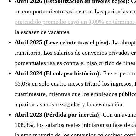
Abril 2026 (Estabilización en niveles bajos):
Co
un comportamiento casi neutro. Las paritarias cor
pretendido promedio cayó un 0,09% en términos 
la escasez de vacantes.
Abril 2025 (Leve rebote tras el piso):
La abrupta
transitorio. Los salarios de convenios privados 
porcentuales reales contra el piso crítico de fin
Abril 2024 (El colapso histórico):
Fue el peor m
65,0% en solo cuatro meses trituró los ingresos.
cuatrimestre, mientras que los empleados públic
a paritarias muy rezagadas y la devaluación.
Abril 2023 (Pérdida por inercia):
Con un avance
108,8%, los salarios reales iniciaron su fase de
la gran mayoría de los convenios colectivos corri