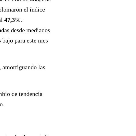
plomaron el índice
al
47,3%
.
radas desde mediados
s bajo para este mes
, amortiguando las
ambio de tendencia
o.