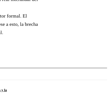
tor formal. El
se a esto, la brecha
l.
 y la