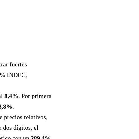
rar fuertes
8,0% INDEC,
al
8,4%
. Por primera
8,8%
.
 precios relativos,
 dos dígitos, el
órico con un
289,4%
.