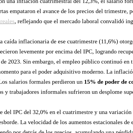
n una inflación cuatrimestral del 12,3%, el salario fo
tas empataron el avance de los precios del trimestre, 
reales
, reflejando que el mercado laboral convalidó in
 caída inflacionaria de ese cuatrimestre (11,6%) otorg
crecieron levemente por encima del IPC, logrando recup
es de 2023. Sin embargo, el empleo público continuó en 
omento para el poder adquisitivo moderno. La inflaci
 Los salarios formales perdieron un
15% de poder de c
os y trabajadores informales sufrieron un desplome sup
 del IPC del 32,0% en el cuatrimestre y una variación 
 desborde. La velocidad de los aumentos estacionales de
endo por detrás de los precios, acumulando una pérdida