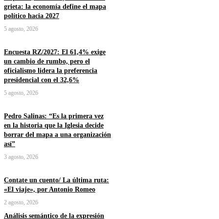
grieta: la economía define el mapa
político hacia 2027
5 agosto, 2026
Encuesta RZ/2027: El 61,4% exige
un cambio de rumbo, pero el
oficialismo lidera la preferencia
presidencial con el 32,6%
5 agosto, 2026
Pedro Salinas: “Es la primera vez
en la historia que la Iglesia decide
borrar del mapa a una organización
así”
3 agosto, 2026
Contate un cuento/ La última ruta:
«El viaje», por Antonio Romeo
2 agosto, 2026
Análisis semántico de la expresión