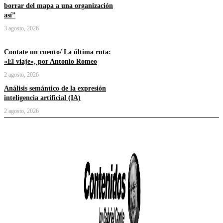
borrar del mapa a una organización
así”
3 agosto, 2026
Contate un cuento/ La última ruta:
«El viaje», por Antonio Romeo
2 agosto, 2026
Análisis semántico de la expresión
inteligencia artificial (IA)
2 agosto, 2026