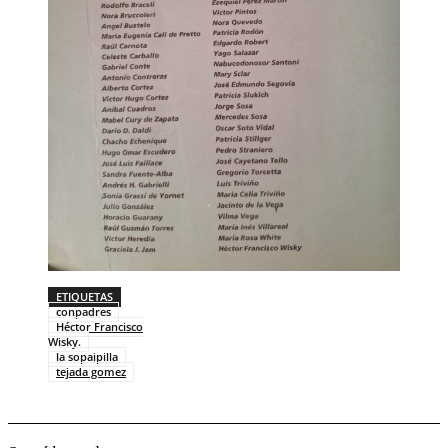
ETIQUETAS
conpadres
Héctor Francisco
Wisky.
la sopaipilla
tejada gomez