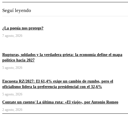
Seguí leyendo
¿La poesía nos protege?
7 agosto, 2026
Rupturas, soldados y la verdadera grieta: la economía define el mapa
político hacia 2027
5 agosto, 2026
Encuesta RZ/2027: El 61,4% exige un cambio de rumbo, pero el
oficialismo lidera la preferencia presidencial con el 32,6%
5 agosto, 2026
Contate un cuento/ La última ruta: «El viaje», por Antonio Romeo
2 agosto, 2026