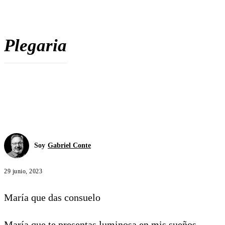
Plegaria
Soy
Gabriel Conte
29 junio, 2023
María que das consuelo
María que te presentas luminosa en mis sueños